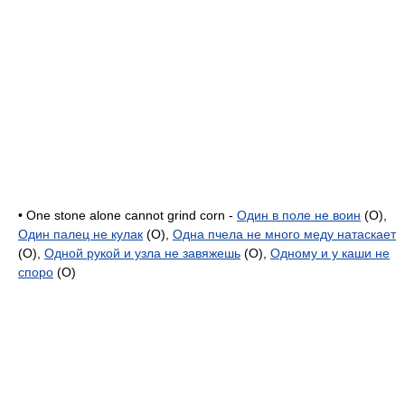
• One stone alone cannot grind corn -
Один в поле не воин
(O),
Один палец не кулак
(O),
Одна пчела не много меду натаскает
(O),
Одной рукой и узла не завяжешь
(O),
Одному и у каши не
споро
(O)