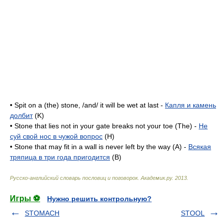
• Spit on a (the) stone, /and/ it will be wet at last -
Капля и камень
долбит
(K)
• Stone that lies not in your gate breaks not your toe (The) -
Не
суй свой нос в чужой вопрос
(H)
• Stone that may fit in a wall is never left by the way (A) -
Всякая
тряпица в три года пригодится
(B)
Русско-английский словарь пословиц и поговорок
.
Академик.ру
.
2013
.
Игры ⚽
Нужно решить контрольную?
STOMACH
STOOL