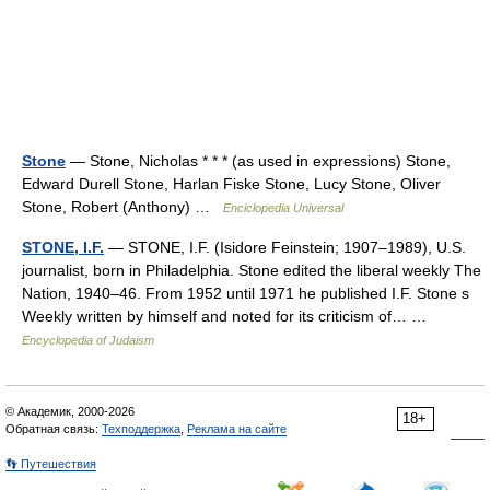
Stone
— Stone, Nicholas * * * (as used in expressions) Stone,
Edward Durell Stone, Harlan Fiske Stone, Lucy Stone, Oliver
Stone, Robert (Anthony) …
Enciclopedia Universal
STONE, I.F.
— STONE, I.F. (Isidore Feinstein; 1907–1989), U.S.
journalist, born in Philadelphia. Stone edited the liberal weekly The
Nation, 1940–46. From 1952 until 1971 he published I.F. Stone s
Weekly written by himself and noted for its criticism of… …
Encyclopedia of Judaism
© Академик, 2000-2026
18+
Обратная связь:
Техподдержка
,
Реклама на сайте
👣 Путешествия