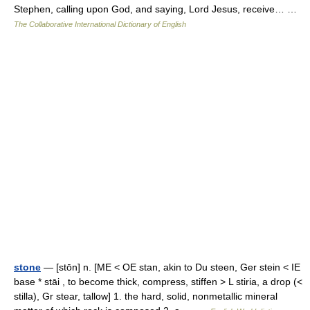
Stephen, calling upon God, and saying, Lord Jesus, receive… …
The Collaborative International Dictionary of English
stone
— [stōn] n. [ME < OE stan, akin to Du steen, Ger stein < IE
base * stāi , to become thick, compress, stiffen > L stiria, a drop (<
stilla), Gr stear, tallow] 1. the hard, solid, nonmetallic mineral