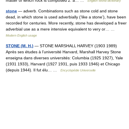
matter of which rock is composed 2. a… …
English World dictionary
stone
— adverb. Combinations such as stone cold and stone
dead, in which stone is used adverbially (‘like a stone’), have been
recorded for centuries. More recently, stone has developed a freer
adverbial use as a mere intensive equivalent to very or… …
Modern English usage
STONE (M. H.)
— STONE MARSHALL HARVEY (1903 1989)
Après ses études à l’université Harvard, Marshall Harvey Stone
enseigna dans diverses universités: Columbia (1925 1927), Yale
(1931 1933), Harvard (1927 1931, puis 1933 1946) et Chicago
(depuis 1944). Il fut élu… …
Encyclopédie Universelle