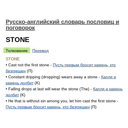
Русско-английский словарь пословиц и
поговорок
STONE
Толкование
Перевод
STONE
• Cast not the first stone -
Пусть первым бросит камень, кто
безгрешен
(П)
• Constant dripping (dropping) wears away a stone -
Капля и
камень долбит
(K)
• Falling drops at last will wear the stone (The) -
Капля и камень
долбит
(K)
• He that is without sin among you, let him cast the first stone -
Пусть первым бросит камень, кто безгрешен
(П)