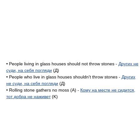
• People living in glass houses should not throw stones -
Других не
суди, на себя погляди
(Д)
• People who live in glass houses shouldn't throw stones -
Других
не суди, на себя погляди
(Д)
• Rolling stone gathers no moss (A) -
Кому на месте не сидится,
тот добра не наживет
(K)