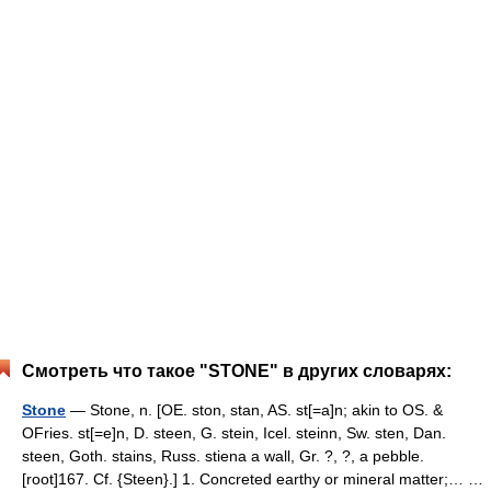
Смотреть что такое "STONE" в других словарях:
Stone
— Stone, n. [OE. ston, stan, AS. st[=a]n; akin to OS. &
OFries. st[=e]n, D. steen, G. stein, Icel. steinn, Sw. sten, Dan.
steen, Goth. stains, Russ. stiena a wall, Gr. ?, ?, a pebble.
[root]167. Cf. {Steen}.] 1. Concreted earthy or mineral matter;… …