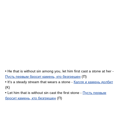
• He that is without sin among you, let him first cast a stone at her -
Пусть первым бросит камень, кто безгрешен
(П)
• It's a steady stream that wears a stone -
Капля и камень долбит
(K)
• Let him that is without sin cast the first stone -
Пусть первым
бросит камень, кто безгрешен
(П)