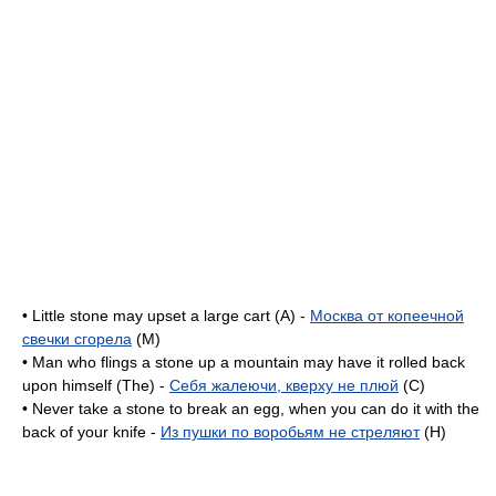
• Little stone may upset a large cart (A) -
Москва от копеечной
свечки сгорела
(M)
• Man who flings a stone up a mountain may have it rolled back
upon himself (The) -
Себя жалеючи, кверху не плюй
(C)
• Never take a stone to break an egg, when you can do it with the
back of your knife -
Из пушки по воробьям не стреляют
(H)