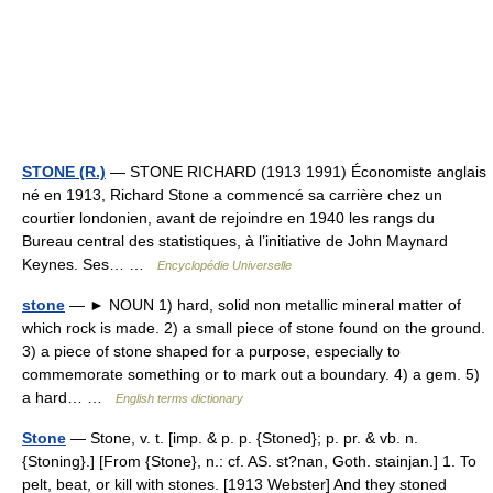
STONE (R.)
— STONE RICHARD (1913 1991) Économiste anglais
né en 1913, Richard Stone a commencé sa carrière chez un
courtier londonien, avant de rejoindre en 1940 les rangs du
Bureau central des statistiques, à l’initiative de John Maynard
Keynes. Ses… …
Encyclopédie Universelle
stone
— ► NOUN 1) hard, solid non metallic mineral matter of
which rock is made. 2) a small piece of stone found on the ground.
3) a piece of stone shaped for a purpose, especially to
commemorate something or to mark out a boundary. 4) a gem. 5)
a hard… …
English terms dictionary
Stone
— Stone, v. t. [imp. & p. p. {Stoned}; p. pr. & vb. n.
{Stoning}.] [From {Stone}, n.: cf. AS. st?nan, Goth. stainjan.] 1. To
pelt, beat, or kill with stones. [1913 Webster] And they stoned