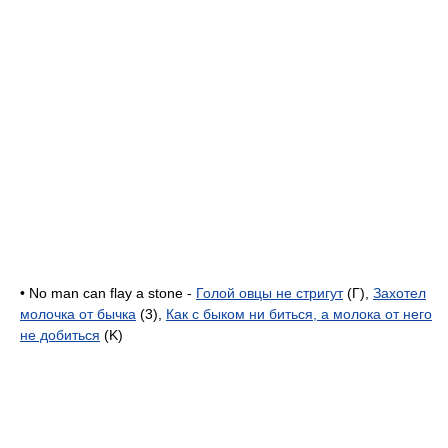
• No man can flay a stone -
Голой овцы не стригут
(Г),
Захотел
молочка от бычка
(3),
Как с быком ни биться, а молока от него
не добиться
(K)